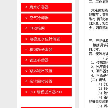
二、工作原
疏水扩容器
汽液两相流
能调节，需
空气冷却器
号2）两部
口水量，相
少，因而流
电动筛网
电极点水位计装置
三、产品规
根据调节器传
粗细粉分离器
何尺寸。
四、安装与
（一）安
管道补偿器
1、传感器
2、汽平衡
减温减压装置
3、调节器
4、不论是
（二）调试
余汽回收装置
（1）打开
（2）须保
PLC编程滤水器200
（3）连锁
（4）连锁
目
能够自动维
（5）若在