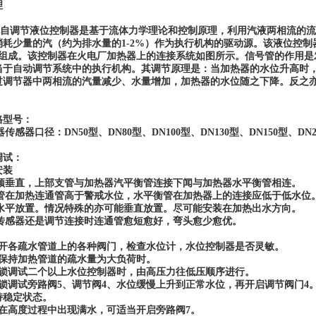
理
自调节液位控制器是基于流体力学理论和控制原理，利用汽液两相流的流
消耗少量的汽（约为排水量的1-2%）作为执行机构的驱动源。该液位控制
分组成。该控制器在火电厂加热器上的连接系统如图所示。信号管的作用是
当于自动调节系统中的执行机构。其调节原理是：当加热器的水位升高时
过调节器中两相流的汽量减少、水量增加，加热器的水位随之下降。反之
格型号：
感器口径：DN50型、DN80型、DN100型、DN130型、DN150型、D
调试：
装
须垂直，上部支管与加热器汽平衡管连接下闻与加热器水平衡管相连。
管在加热连通管高于警戒水位，水平衡管在加热器上的连接应低于低水位
水平放置。情况特殊的亦可能垂直放置。尽可能安装在加热出水方向。
传感器还是调节连接时连通管愈短愈好，弯头愈少愈优。
各疏水管道上的各种阀门，检查水位计，水位控制器是否灵敏。
持加热管道的疏水量为大负荷时。
调试二个以上水位控制器时，由高压力往低压顺序进行。
调试旁路阀5、调节阀4、水位缓慢上升到正常水位，再开启调节阀门4。
持稳定状态。
高度过程中出现满水，可适当开启旁路阀7。