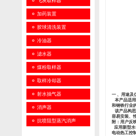
飞灰取样器
加药装置
胶球清洗装置
冷油器
滤水器
煤粉取样器
取样冷却器
射水抽气器
一 、用途及
本产品适用
和钢铁行业
消声器
该产品构思
容易安装、
抗喷阻型蒸汽消声
附：用户反
应用新型水
器
电动热工控