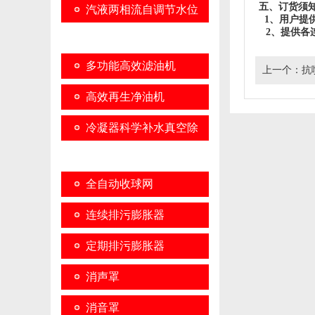
五、订货须
汽液两相流自调节水位
1、用户提
2、提供各
控制器
多功能高效滤油机
上一个：
抗
高效再生净油机
冷凝器科学补水真空除
氧装置
全自动收球网
连续排污膨胀器
定期排污膨胀器
消声罩
消音罩