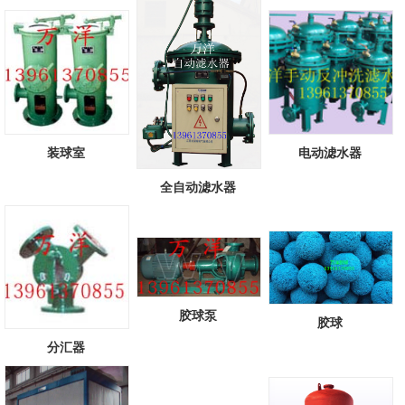
头...
[查看详情]
装球室
电动滤水器
全自动滤水器
胶球泵
胶球
分汇器